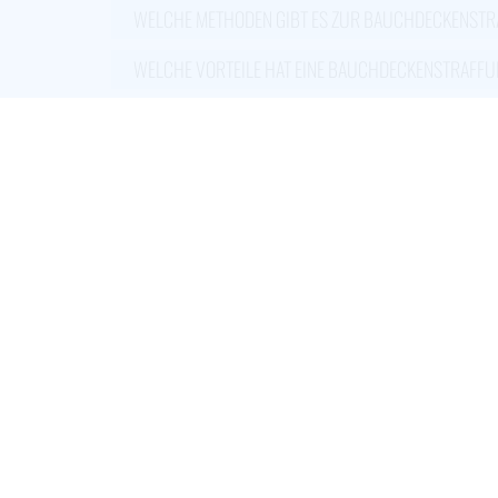
WELCHE METHODEN GIBT ES ZUR BAUCHDECKENST
WELCHE VORTEILE HAT EINE BAUCHDECKENSTRAFF
WELCHE NACHTEILE HAT EINE BAUCHDECKENSTRAF
WIE LÄUFT DIE NARKOSE AB?
WELCHE NARBENPFLEGE?
WANN KANN EINE BAUCHDECKENSTRAFFUNG ERFOL
LÄSST SICH EINE BAUCHDECKENSTRAFFUNG MIT AND
ENTSCHEIDUNGSFINDUNG – BAUCHDECKENSTRAFFUNG
WELCHE RISIKEN BIRGT EINE BAUCHDECKENSTRAFF
WANN WERDEN DIE FÄDEN GEZOGEN?